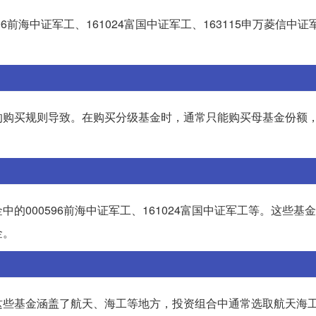
前海中证军工、161024富国中证军工、163115申万菱信中证
的购买规则导致。在购买分级基金时，通常只能购买母基金份额
000596前海中证军工、161024富国中证军工等。这些基
金。
这些基金涵盖了航天、海工等地方，投资组合中通常选取航天海