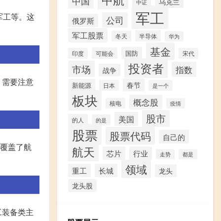
中国
乌克兰
中证
军工
军工等。这
公司
俄罗斯
军工股票
半导体
冬天
华为
基金
国防
可能会
印度
宋代
投资者
市场
指数
战争
，需要注意
春节
新能源
日本
是一个
板块
概念股
核电
疫情
股市
美国
的人
的是
股票
股票代码
自己的
金覆盖了航
航天
芯片
行业
走势
都是
领域
重工
长城
龙头
龙头股
工装备类主