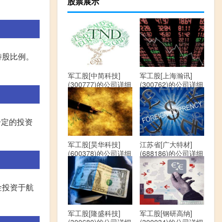
股票展示
持股比例。
军工股[中简科技]
军工股[上海瀚讯]
(300777)的公司详细
(300762)的公司详细
资料
资料
一定的投资
军工股[昊华科技]
江苏省[广大特材]
(600378)的公司详细
(688186)的公司详细
资料
资料
金投资于航
军工股[隆盛科技]
军工股[钢研高纳]