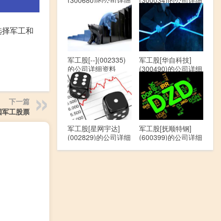
(300680)的公司详细
(300034)的公司详细
资料
资料
选择军工和
军工股[--](002335)
军工股[华自科技]
的公司详细资料
(300490)的公司详细
资料
下一篇
国军工股票
军工股[星网宇达]
军工股[抚顺特钢]
(002829)的公司详细
(600399)的公司详细
资料
资料