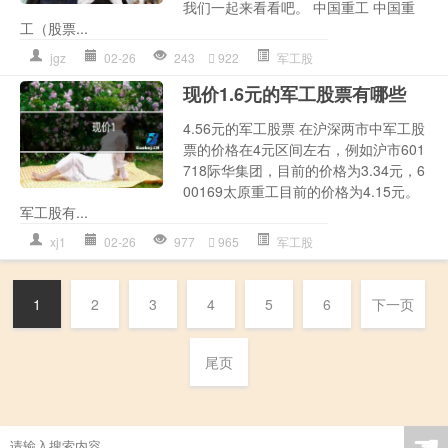
我们一起来看看吧。 中国重工 中国重
工（股票...
jgz
02-26
243
922
军工股
现价1.6元的军工股票有哪些
4.56元的军工股票 在沪深两市中军工股
票的价格在4元区间左右，例如沪市601
718际华集团，目前的价格为3.34元，6
00169太原重工目前的价格为4.15元。
军工股有...
xj1
02-26
977
965
军工股
1
2
3
4
5
6
下一页
尾页
☚