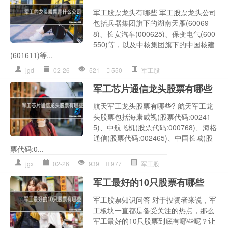
军工股票龙头有哪些 军工股票龙头公司
包括兵器集团旗下的湖南天雁(60069
8)、长安汽车(000625)、保变电气(600
550)等，以及中核集团旗下的中国核建
(601611)等...
jgd
02-26
521
550
军工股
军工芯片通信龙头股票有哪些
航天军工龙头股票有哪些? 航天军工龙
头股票包括海康威视(股票代码:00241
5)、中航飞机(股票代码:000768)、海格
通信(股票代码:002465)、中国长城(股
票代码:0...
jgx
02-26
939
977
军工股
军工最好的10只股票有哪些
军工股票知识问答 对于投资者来说，军
工板块一直都是备受关注的热点，那么
军工最好的10只股票到底有哪些呢？让