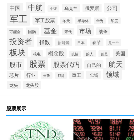
中航
中国
公司
俄罗斯
乌克兰
中证
军工
军工股票
半导体
冬天
印度
华为
基金
市场
战争
国防
可能会
宋代
投资者
指数
春节
新能源
日本
是一个
板块
概念股
美国
的人
核电
的是
疫情
股票
航天
股票代码
股市
自己的
领域
芯片
行业
重工
长城
走势
都是
龙头
龙头股
股票展示