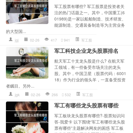
军工股票有哪些? 军工股票是投资者关
注的热门话题之一。其中，中国重工(6
01989)是一家以船舶制造、技术研发、
能源制造、交通装备制造等为主营业务
的大型国...
jgj
02-26
417
941
军工股
军工科技企业龙头股票排名
航天军工十支龙头股是什么? 在航天军
工领域，有一些备受市场关注的龙头
股。其中，中国卫星（股票代码：6001
18）作为行业的领头羊，一直备受投资
者瞩目。另外...
jgk
02-26
266
532
军工股
军工有哪些龙头股票有哪些
军工板块龙头股票有哪些?-股票知识问
答-我爱卡 以下围绕“军工有哪些龙头股
票有哪些”主题解决网友的困惑 军工板