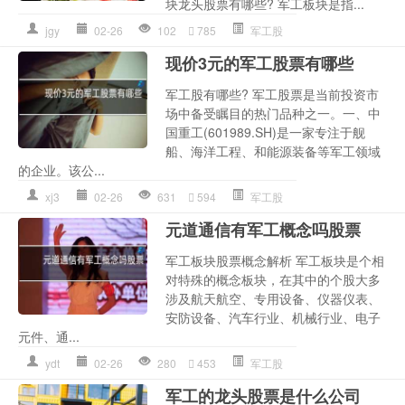
块龙头股票有哪些? 军工板块是指...
jgy
02-26
102
785
军工股
现价3元的军工股票有哪些
军工股有哪些? 军工股票是当前投资市
场中备受瞩目的热门品种之一。一、中
国重工(601989.SH)是一家专注于舰
船、海洋工程、和能源装备等军工领域
的企业。该公...
xj3
02-26
631
594
军工股
元道通信有军工概念吗股票
军工板块股票概念解析 军工板块是个相
对特殊的概念板块，在其中的个股大多
涉及航天航空、专用设备、仪器仪表、
安防设备、汽车行业、机械行业、电子
元件、通...
ydt
02-26
280
453
军工股
军工的龙头股票是什么公司