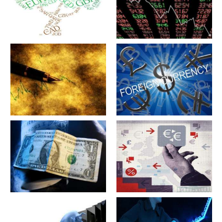
军工股[中简科技](300777)的公
军工股[上海瀚讯](300762)的公
司详细资料
司详细资料
军工股[昊华科技](600378)的公
江苏省[广大特材](688186)的公
司详细资料
司详细资料
军工股[隆盛科技](300680)的公
军工股[钢研高纳](300034)的公
司详细资料
司详细资料