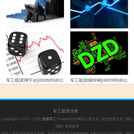
军工股[--](002335)的公司详细
军工股[华自科技](300490)的公
资料
司详细资料
军工股[星网宇达](002829)的公
军工股[抚顺特钢](600399)的公
司详细资料
司详细资料
军工股票分类
Copyright © 2012 - 2026
股票军工
Powered by
网站分类目录
|
精选推荐文章
|
网站
地图
|
疑难解答
声明：本站内容来自互联网，如信息有错误可发邮件到f_fb#foxmail.com说明，我们