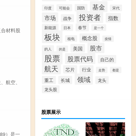
基金
国防
可能会
印度
宋代
投资者
市场
指数
战争
春节
新能源
日本
是一个
复合材料股
板块
概念股
核电
疫情
股市
美国
的人
的是
股票
股票代码
自己的
航天
芯片
行业
走势
都是
领域
重工
长城
龙头
天、航空、
龙头股
股票展示
89）是一