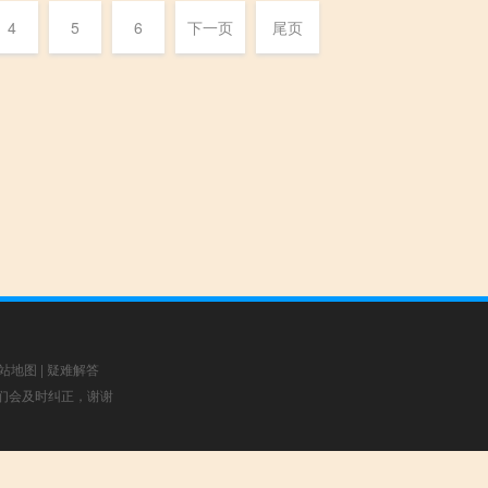
4
5
6
下一页
尾页
站地图
|
疑难解答
，我们会及时纠正，谢谢