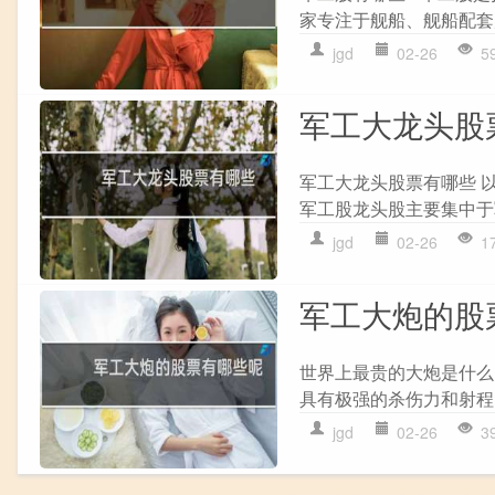
家专注于舰船、舰船配套
jgd
02-26
5
军工大龙头股
军工大龙头股票有哪些 
军工股龙头股主要集中于军
jgd
02-26
1
军工大炮的股
世界上最贵的大炮是什么
具有极强的杀伤力和射程，
jgd
02-26
3