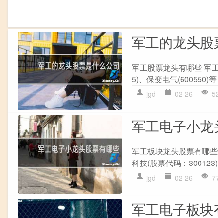
军工的龙头股
军工股票龙头有哪些 军工股
5)、保变电气(600550)
jgd
02-26
5
军工电子小龙
军工板块龙头股票有哪些?
科技(股票代码：300123)
jgd
02-26
7
军工电子板块