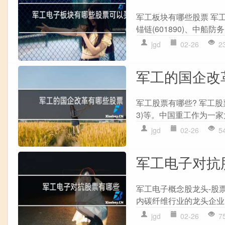
军工板块有哪些股票 军工板
锚链(601890)、中船防务(
jgd
02-26
2
军工的国企改
军工股票有哪些? 军工股票
3)等。中国重工作为一家
jgd
02-26
5
军工电子对抗
军工电子概念股龙头-股票
内碳纤维行业的龙头企业
jgd
02-26
7