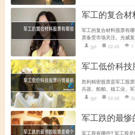
军工的复合材
军工的复合材料股票有哪
票备受市场关注。光威复材
jgd
02-26
7
军工低价科技
胜利精密股票是军工股票
兵器、船舶、核工业、军
jgd
02-26
3
军工跌的最惨
军工股有哪些? 军工股是