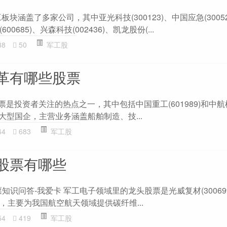
块涵盖了多家公司，其中亚光科技(300123)、中国应急(3005
600685)、兴森科技(002436)、凯龙股份(...
38
50
军工股
革有哪些股票
是投资者关注的热点之一，其中包括中国重工(601989)和中航机电
大型国企，主营业务涵盖船舶制造、技...
44
683
军工股
股票有哪些
知识问答-我爱卡 军工电子领域里的龙头股票是光威复材(30069
，主要为我国航空航天领域提供碳纤维...
54
419
军工股