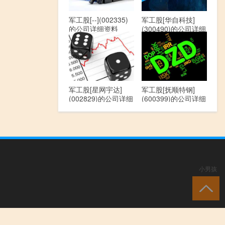
军工股[--](002335)
军工股[华自科技]
的公司详细资料
(300490)的公司详细
资料
军工股[星网宇达]
军工股[抚顺特钢]
(002829)的公司详细
(600399)的公司详细
资料
资料
小男孩