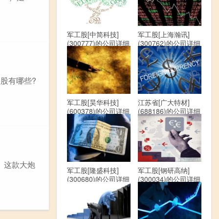
军工股[中简科技]
军工股[上海瀚讯]
(300777)的公司详细
(300762)的公司详细
资料
资料
股有哪些?
军工股[昊华科技]
江苏省[广大特材]
(600378)的公司详细
(688186)的公司详细
资料
资料
。这款大炮
军工股[隆盛科技]
军工股[钢研高纳]
(300680)的公司详细
(300034)的公司详细
资料
资料