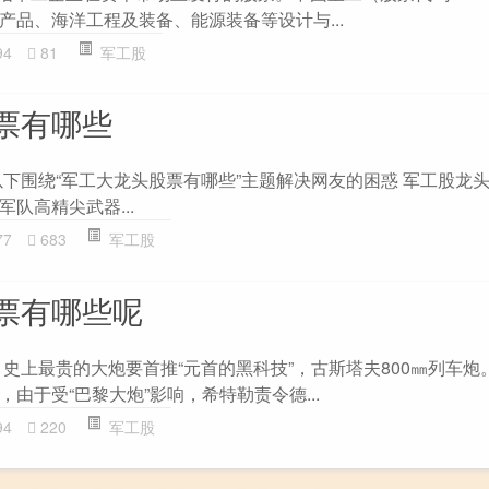
产品、海洋工程及装备、能源装备等设计与...
94
81
军工股
票有哪些
以下围绕“军工大龙头股票有哪些”主题解决网友的困惑 军工股龙头
队高精尖武器...
77
683
军工股
票有哪些呢
 史上最贵的大炮要首推“元首的黑科技”，古斯塔夫800㎜列车炮
由于受“巴黎大炮”影响，希特勒责令德...
94
220
军工股