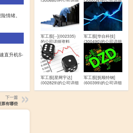
(300680)的公司详细
(300034)的公司详细
资料
资料
避险情绪。
军工股[--](002335)
军工股[华自科技]
的公司详细资料
(300490)的公司详细
资料
速直升机S-
军工股[星网宇达]
军工股[抚顺特钢]
(002829)的公司详细
(600399)的公司详细
资料
资料
下一篇
股票有哪些