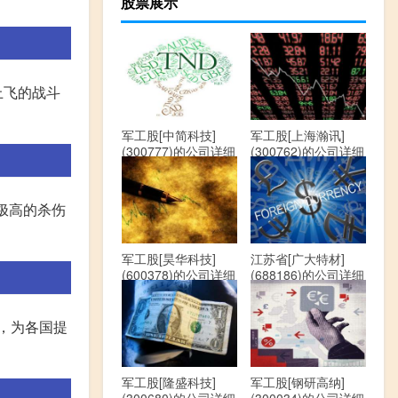
股票展示
上飞的战斗
军工股[中简科技]
军工股[上海瀚讯]
(300777)的公司详细
(300762)的公司详细
资料
资料
极高的杀伤
军工股[昊华科技]
江苏省[广大特材]
(600378)的公司详细
(688186)的公司详细
资料
资料
位，为各国提
军工股[隆盛科技]
军工股[钢研高纳]