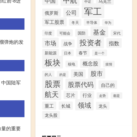
中国
红箭-8进
乌克兰
中证
军工
公司
俄罗斯
军工股票
半导体
冬天
华为
基金
国防
可能会
印度
宋代
投资者
榴弹炮的发
市场
指数
战争
春节
新能源
日本
是一个
板块
概念股
核电
疫情
股市
美国
的人
的是
股票
。中国陆军
股票代码
自己的
航天
芯片
行业
走势
都是
领域
重工
长城
龙头
龙头股
力量的重要