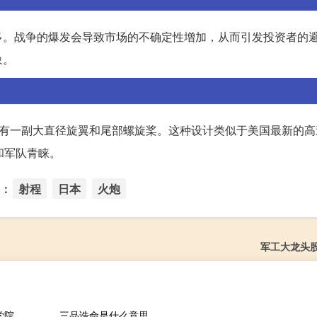
多。战争的爆发会导致市场的不确定性增加，从而引发投资者的
象。
部有一副大直径旋翼和尾部螺旋桨。这种设计类似于美国最新的高
和军队青睐。
：
射程
日本
火炮
军工大龙头
南京大学地理与海洋科学学院（刘绍文-南京大学地理与海洋科学学院副教授简介）
三品诰命是什么意思