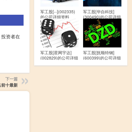
军工股[--](002335)
军工股[华自科技]
的公司详细资料
(300490)的公司详细
资料
，投资者在
军工股[星网宇达]
军工股[抚顺特钢]
(002829)的公司详细
(600399)的公司详细
资料
资料
下一篇
名前十最新