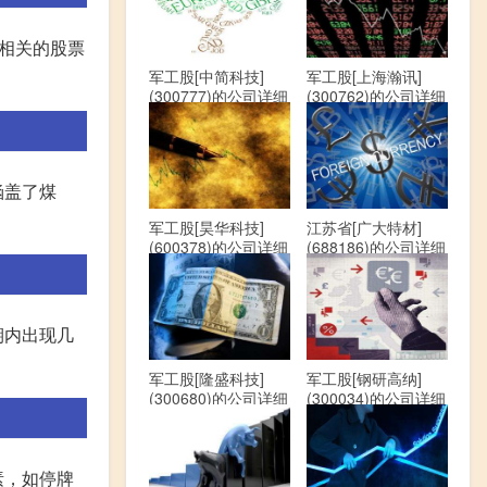
相关的股票
军工股[中简科技]
军工股[上海瀚讯]
(300777)的公司详细
(300762)的公司详细
资料
资料
涵盖了煤
军工股[昊华科技]
江苏省[广大特材]
(600378)的公司详细
(688186)的公司详细
资料
资料
期内出现几
军工股[隆盛科技]
军工股[钢研高纳]
(300680)的公司详细
(300034)的公司详细
资料
资料
素，如停牌