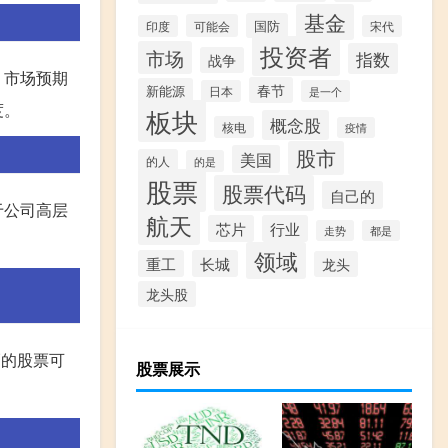
基金
国防
可能会
印度
宋代
投资者
市场
指数
战争
，市场预期
春节
新能源
日本
是一个
度。
板块
概念股
核电
疫情
股市
美国
的人
的是
股票
股票代码
自己的
于公司高层
航天
芯片
行业
走势
都是
领域
重工
长城
龙头
龙头股
幅的股票可
股票展示