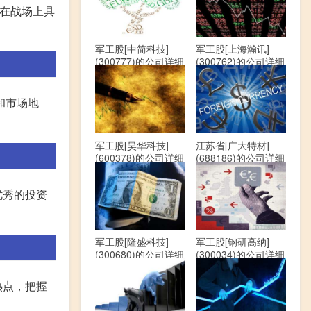
0在战场上具
军工股[中简科技]
军工股[上海瀚讯]
(300777)的公司详细
(300762)的公司详细
资料
资料
和市场地
军工股[昊华科技]
江苏省[广大特材]
(600378)的公司详细
(688186)的公司详细
资料
资料
优秀的投资
军工股[隆盛科技]
军工股[钢研高纳]
(300680)的公司详细
(300034)的公司详细
资料
资料
热点，把握