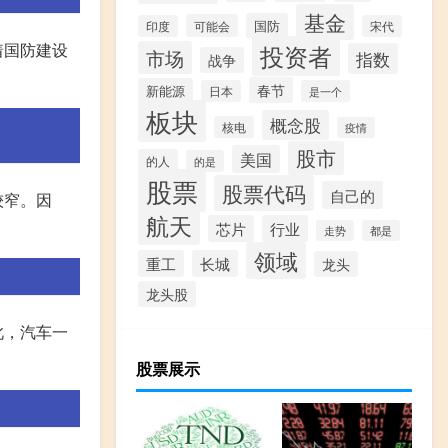
基金
国防
可能会
印度
宋代
着国防建设
投资者
市场
指数
战争
春节
新能源
日本
是一个
板块
概念股
核电
疫情
股市
美国
的人
的是
股票
股票代码
自己的
较窄。因
航天
芯片
行业
走势
都是
领域
重工
长城
龙头
龙头股
此，汽车一
股票展示