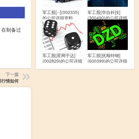
军工股[--](002335)
军工股[华自科技]
的公司详细资料
(300490)的公司详细
资料
。在制备过
军工股[星网宇达]
军工股[抚顺特钢]
(002829)的公司详细
(600399)的公司详细
资料
资料
下一篇
票行情如何