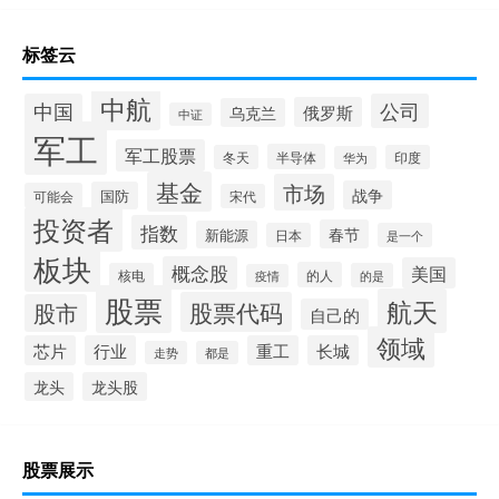
标签云
中航
中国
公司
俄罗斯
乌克兰
中证
军工
军工股票
半导体
冬天
印度
华为
基金
市场
战争
国防
可能会
宋代
投资者
指数
春节
新能源
日本
是一个
板块
概念股
美国
的人
核电
的是
疫情
股票
航天
股票代码
股市
自己的
领域
芯片
行业
重工
长城
走势
都是
龙头
龙头股
股票展示