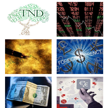
军工股[中简科技](300777)的公
军工股[上海瀚讯](300762)的公
司详细资料
司详细资料
军工股[昊华科技](600378)的公
江苏省[广大特材](688186)的公
司详细资料
司详细资料