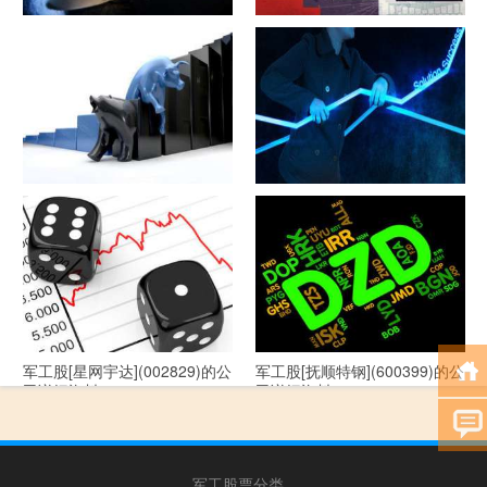
军工股[隆盛科技](300680)的公
军工股[钢研高纳](300034)的公
司详细资料
司详细资料
军工股[--](002335)的公司详细
军工股[华自科技](300490)的公
资料
司详细资料
军工股[星网宇达](002829)的公
军工股[抚顺特钢](600399)的公
司详细资料
司详细资料
军工股票分类