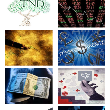
军工股[中简科技](300777)的公
军工股[上海瀚讯](300762)的公
司详细资料
司详细资料
军工股[昊华科技](600378)的公
江苏省[广大特材](688186)的公
司详细资料
司详细资料
军工股[隆盛科技](300680)的公
军工股[钢研高纳](300034)的公