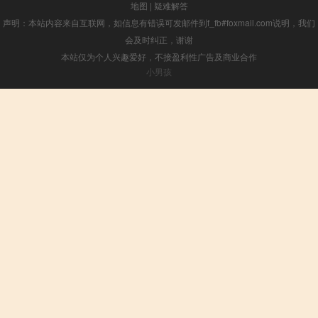
地图
|
疑难解答
声明：本站内容来自互联网，如信息有错误可发邮件到f_fb#foxmail.com说明，我们
会及时纠正，谢谢
本站仅为个人兴趣爱好，不接盈利性广告及商业合作
小男孩