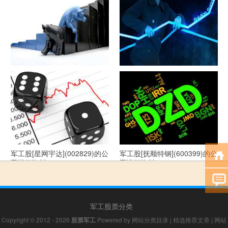
司详细资料
司详细资料
军工股[--](002335)的公司详细
军工股[华自科技](300490)的公
资料
司详细资料
军工股[星网宇达](002829)的公
军工股[抚顺特钢](600399)的公
司详细资料
司详细资料
军工股票分类
Copyright © 2012 - 2026
股票军工
Powered by
网站分类目录
|
精选推荐文章
|
网站