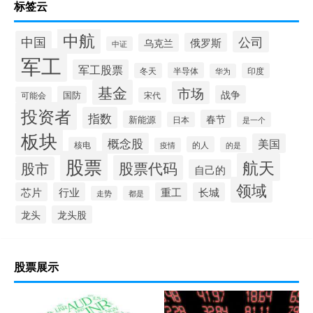
标签云
中航
中国
公司
俄罗斯
乌克兰
中证
军工
军工股票
半导体
冬天
印度
华为
基金
市场
战争
国防
可能会
宋代
投资者
指数
春节
新能源
日本
是一个
板块
概念股
美国
的人
核电
的是
疫情
股票
航天
股票代码
股市
自己的
领域
芯片
行业
重工
长城
走势
都是
龙头
龙头股
股票展示