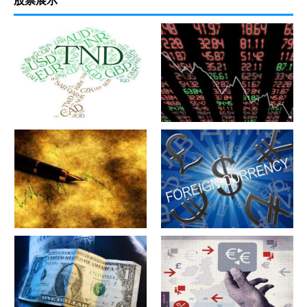
军工股[中简科技](300777)的公
军工股[上海瀚讯](300762)的公
司详细资料
司详细资料
军工股[昊华科技](600378)的公
江苏省[广大特材](688186)的公
司详细资料
司详细资料