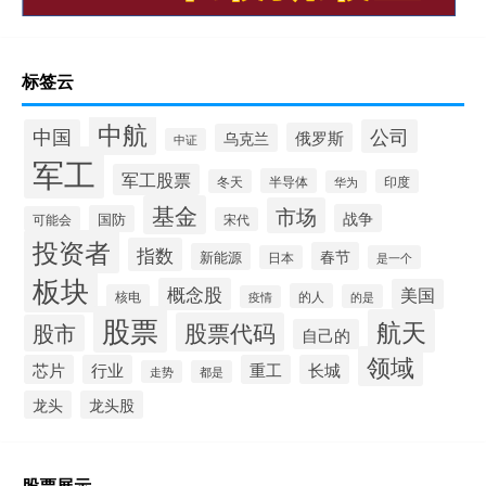
标签云
中航
中国
公司
俄罗斯
乌克兰
中证
军工
军工股票
半导体
冬天
印度
华为
基金
市场
战争
国防
可能会
宋代
投资者
指数
春节
新能源
日本
是一个
板块
概念股
美国
的人
核电
的是
疫情
股票
航天
股票代码
股市
自己的
领域
芯片
行业
重工
长城
走势
都是
龙头
龙头股
股票展示