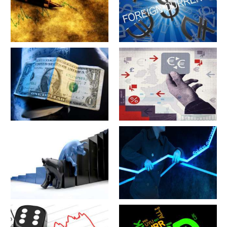
军工股[昊华科技](600378)的公
江苏省[广大特材](688186)的公
司详细资料
司详细资料
军工股[隆盛科技](300680)的公
军工股[钢研高纳](300034)的公
司详细资料
司详细资料
军工股[--](002335)的公司详细
军工股[华自科技](300490)的公
资料
司详细资料