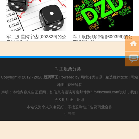
军工股[星网宇达](002829)的公
军工股[抚顺特钢](600399)的公
司详细资料
司详细资料
军工股票分类
Copyright © 2012 - 2026
股票军工
Powered by
网站分类目录
|
精选推荐文章
|
网站
地图
|
疑难解答
声明：本站内容来自互联网，如信息有错误可发邮件到f_fb#foxmail.com说明，我们
会及时纠正，谢谢
本站仅为个人兴趣爱好，不接盈利性广告及商业合作
小男孩