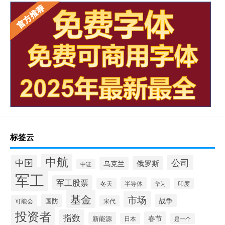
标签云
中航
中国
公司
俄罗斯
乌克兰
中证
军工
军工股票
半导体
冬天
印度
华为
基金
市场
战争
国防
可能会
宋代
投资者
指数
春节
新能源
日本
是一个