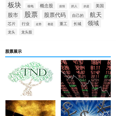
板块
概念股
美国
的人
核电
的是
疫情
股票
航天
股票代码
股市
自己的
领域
芯片
行业
重工
长城
走势
都是
龙头
龙头股
股票展示
军工股[中简科技](300777)的公
军工股[上海瀚讯](300762)的公
司详细资料
司详细资料