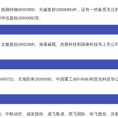
)、抚顺特钢(600399)、光威复材(300699)外，还有一些备受关
和华伍股份(300095)等。
极股份(002368)、海康威视、杰赛科技和国睿科技等上市公
0072)、天海防务(300008)、中国重工(601606)和亚光科技
豹、中航动控、成发股份、成飞集成、西飞国际、哈飞股份、洪