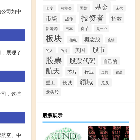
基金
国防
可能会
印度
宋代
注的公司如中
投资者
市场
指数
战争
春节
新能源
日本
是一个
板块
概念股
核电
疫情
股市
美国
的人
的是
司，展现了
股票
股票代码
自己的
航天
芯片
行业
走势
都是
领域
重工
长城
龙头
龙头股
等公司，这些
股票展示
都航空、中