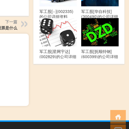
军工股[--](002335)
军工股[华自科技]
的公司详细资料
(300490)的公司详细
资料
下一篇
股票是什么
军工股[星网宇达]
军工股[抚顺特钢]
(002829)的公司详细
(600399)的公司详细
资料
资料