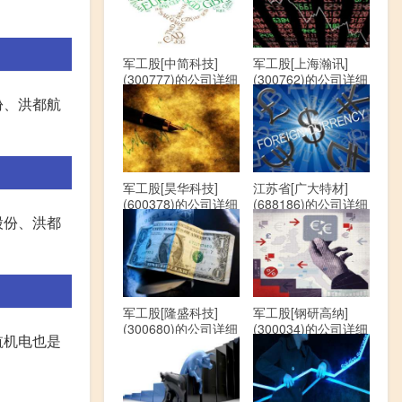
军工股[中简科技]
军工股[上海瀚讯]
(300777)的公司详细
(300762)的公司详细
资料
资料
份、洪都航
军工股[昊华科技]
江苏省[广大特材]
(600378)的公司详细
(688186)的公司详细
资料
资料
股份、洪都
军工股[隆盛科技]
军工股[钢研高纳]
(300680)的公司详细
(300034)的公司详细
航机电也是
资料
资料