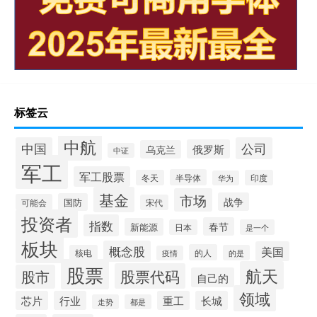
标签云
中航
中国
公司
俄罗斯
乌克兰
中证
军工
军工股票
半导体
冬天
印度
华为
基金
市场
战争
国防
可能会
宋代
投资者
指数
春节
新能源
日本
是一个
板块
概念股
美国
的人
核电
的是
疫情
股票
航天
股票代码
股市
自己的
领域
芯片
行业
重工
长城
走势
都是