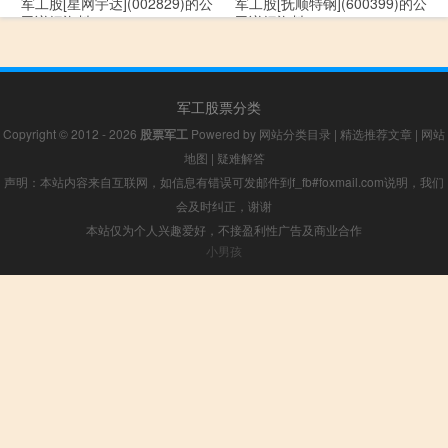
军工股[星网宇达](002829)的公
军工股[抚顺特钢](600399)的公
司详细资料
司详细资料
军工股票分类
Copyright © 2012 - 2026
股票军工
Powered by
网站分类目录
|
精选推荐文章
|
网站
地图
|
疑难解答
声明：本站内容来自互联网，如信息有错误可发邮件到f_fb#foxmail.com说明，我们
会及时纠正，谢谢
本站仅为个人兴趣爱好，不接盈利性广告及商业合作
小男孩