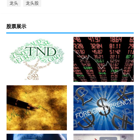
龙头
龙头股
股票展示
军工股[中简科技](300777)的公
军工股[上海瀚讯](300762)的公
司详细资料
司详细资料
军工股[昊华科技](600378)的公
江苏省[广大特材](688186)的公