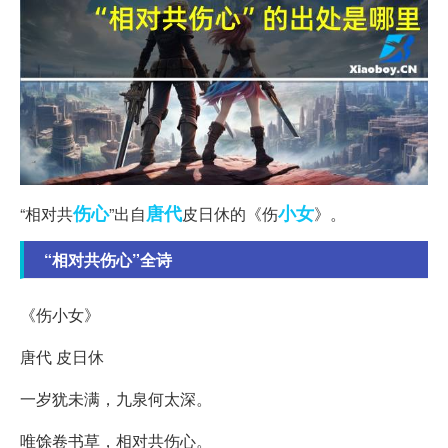
伤心
唐代
小女
“相对共
”出自
皮日休的《伤
》。
“相对共伤心”全诗
《伤小女》
唐代 皮日休
一岁犹未满，九泉何太深。
唯馀卷书草，相对共伤心。