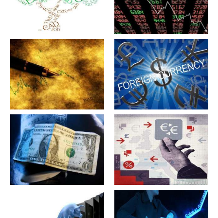
军工股[中简科技](300777)的公
军工股[上海瀚讯](300762)的公
司详细资料
司详细资料
军工股[昊华科技](600378)的公
江苏省[广大特材](688186)的公
司详细资料
司详细资料
军工股[隆盛科技](300680)的公
军工股[钢研高纳](300034)的公
司详细资料
司详细资料