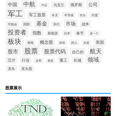
中航
中国
公司
俄罗斯
乌克兰
中证
军工
军工股票
半导体
冬天
印度
华为
基金
市场
战争
国防
可能会
宋代
投资者
指数
春节
新能源
日本
是一个
板块
概念股
美国
的人
核电
的是
疫情
股票
航天
股票代码
股市
自己的
领域
芯片
行业
重工
长城
走势
都是
龙头
龙头股
股票展示