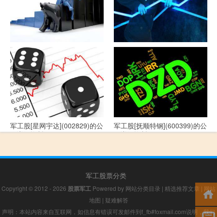
军工股[--](002335)的公司详细
军工股[华自科技](300490)的公
资料
司详细资料
军工股[星网宇达](002829)的公
军工股[抚顺特钢](600399)的公
司详细资料
司详细资料
军工股票分类
Copyright © 2012 - 2026
股票军工
Powered by
网站分类目录
|
精选推荐文章
|
网站
地图
|
疑难解答
声明：本站内容来自互联网，如信息有错误可发邮件到f_fb#foxmail.com说明，我们