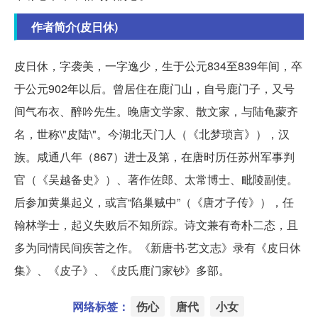
作者简介(皮日休)
皮日休，字袭美，一字逸少，生于公元834至839年间，卒
于公元902年以后。曾居住在鹿门山，自号鹿门子，又号
间气布衣、醉吟先生。晚唐文学家、散文家，与陆龟蒙齐
名，世称\"皮陆\"。今湖北天门人（《北梦琐言》），汉
族。咸通八年（867）进士及第，在唐时历任苏州军事判
官（《吴越备史》）、著作佐郎、太常博士、毗陵副使。
后参加黄巢起义，或言“陷巢贼中”（《唐才子传》），任
翰林学士，起义失败后不知所踪。诗文兼有奇朴二态，且
多为同情民间疾苦之作。《新唐书
·艺文志》录有《皮日休
集》、《皮子》、《皮氏鹿门家钞》多部。
网络标签：
伤心
唐代
小女