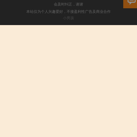
会及时纠正，谢谢
本站仅为个人兴趣爱好，不接盈利性广告及商业合作
小男孩