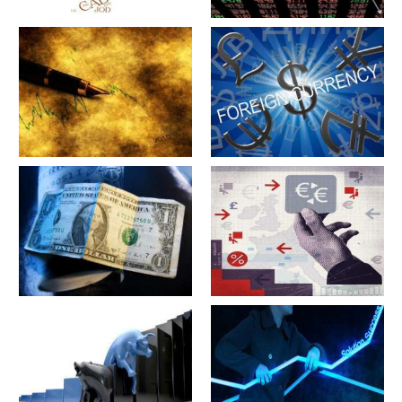
军工股[中简科技](300777)的公
军工股[上海瀚讯](300762)的公
司详细资料
司详细资料
军工股[昊华科技](600378)的公
江苏省[广大特材](688186)的公
司详细资料
司详细资料
军工股[隆盛科技](300680)的公
军工股[钢研高纳](300034)的公
司详细资料
司详细资料