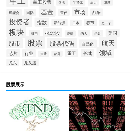
军工股票
半导体
冬天
印度
华为
基金
市场
战争
国防
可能会
宋代
投资者
指数
春节
新能源
日本
是一个
板块
概念股
美国
的人
核电
的是
疫情
股票
航天
股票代码
股市
自己的
领域
芯片
行业
重工
长城
走势
都是
龙头
龙头股
股票展示