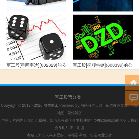
军工股[--](002335)的公司详细
军工股[华自科技](300490)的公
资料
司详细资料
军工股[星网宇达](002829)的公
军工股[抚顺特钢](600399)的公
司详细资料
司详细资料
军工股票分类
Copyright © 2012 - 2026
股票军工
Powered by
网站分类目录
|
精选推荐文章
|
网站
地图
|
疑难解答
声明：本站内容来自互联网，如信息有错误可发邮件到f_fb#foxmail.com说明，我们
会及时纠正，谢谢
本站仅为个人兴趣爱好，不接盈利性广告及商业合作