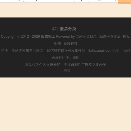
司详细资料
司详细资料
军工股票分类
Copyright © 2012 - 2026
股票军工
Powered by
网站分类目录
|
精选推荐文章
|
网站
地图
|
疑难解答
声明：本站内容来自互联网，如信息有错误可发邮件到f_fb#foxmail.com说明，我们
会及时纠正，谢谢
本站仅为个人兴趣爱好，不接盈利性广告及商业合作
小男孩