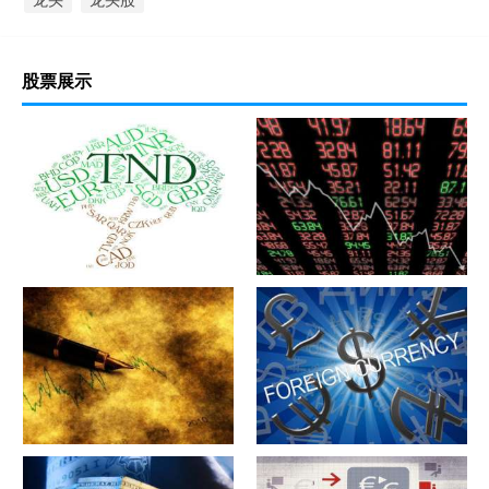
股票展示
军工股[中简科技](300777)的公
军工股[上海瀚讯](300762)的公
司详细资料
司详细资料
军工股[昊华科技](600378)的公
江苏省[广大特材](688186)的公
司详细资料
司详细资料