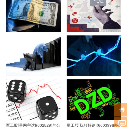
军工股[隆盛科技](300680)的公
军工股[钢研高纳](300034)的公
司详细资料
司详细资料
军工股[--](002335)的公司详细
军工股[华自科技](300490)的公
资料
司详细资料
军工股[星网宇达](002829)的公
军工股[抚顺特钢](600399)的公