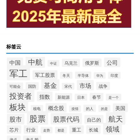
标签云
中航
中国
公司
俄罗斯
乌克兰
中证
军工
军工股票
半导体
冬天
印度
华为
基金
市场
战争
国防
可能会
宋代
投资者
指数
春节
新能源
日本
是一个
板块
概念股
美国
的人
核电
的是
疫情
股票
航天
股票代码
股市
自己的
领域
芯片
行业
重工
长城
走势
都是
龙头
龙头股