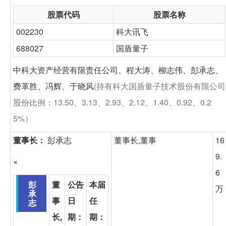
股票代码
股票名称
002230
科大讯飞
688027
国盾量子
中科大资产经营有限责任公司、程大涛、柳志伟、彭承志、
费革胜、冯辉、于晓风
(持有科大国盾量子技术股份有限公司
股份比例：13.50、3.13、2.93、2.12、1.40、0.92、0.2
5%）
董事长：
彭承志
董事长,董事
16
9.
×
6
彭
董
公告
本届
万
承
事
日
任
志
长,
期：
期：