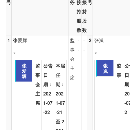
号
务
接
接
号
持
持
股
股
数
数
1
张爱辉
监
-
-
2
张岚
事
-
-
×
×
会
张
监
公告
本届
张
监
公
主
爱
岚
事
日
任
事
日
辉
席
会
期：
期：
期
主
202
202
20
席
1-07
1-07
-0
-22
-21
2
至 2