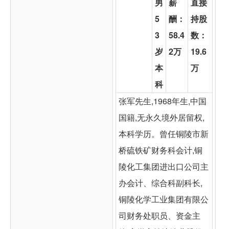
男
薪
直接
5
酬：
持股
3
58.4
数：
岁
2万
19.6
本
万
科
张军先生,1968年生,中国
国籍,无永久境外居留权,
本科学历。曾任铜陵市新
桥硫铁矿财务科会计,铜
陵化工集团进出口公司主
办会计、综合科副科长,
铜陵化学工业集团有限公
司财务处职员、资金主