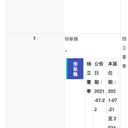
7
徐枞巍
独
立
×
董
徐
独
公告
本届
事
枞
立
日
任
巍
董
期：
期：
事
2021
202
-07-2
1-07
2
-21
至 2
024-