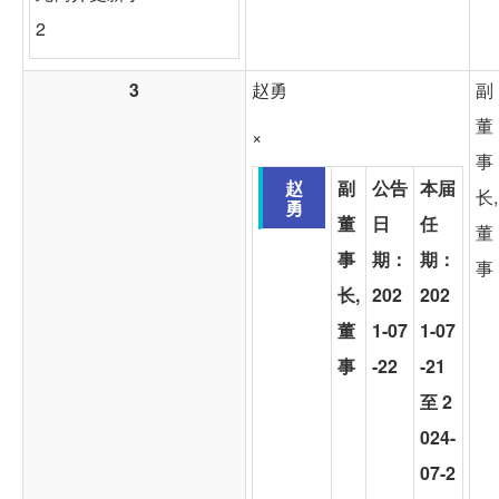
2
3
赵勇
副
董
×
事
赵
副
公告
本届
长,
勇
董
日
任
董
事
期：
期：
事
长,
202
202
董
1-07
1-07
事
-22
-21
至 2
024-
07-2