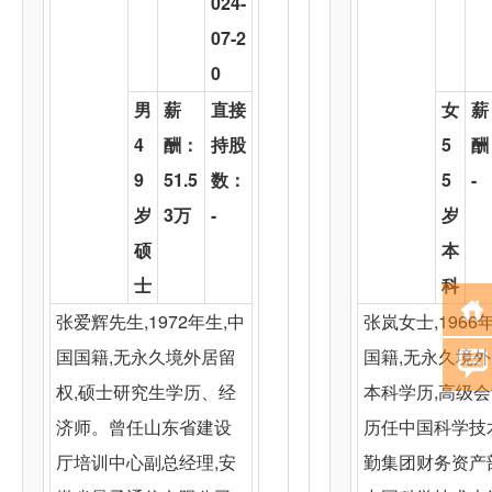
024-
07-2
0
男
薪
直接
女
薪
4
酬：
持股
5
酬
9
51.5
数：
5
-
岁
3万
-
岁
硕
本
士
科
张爱辉先生,1972年生,中
张岚女士,1966
国国籍,无永久境外居留
国籍,无永久境外
权,硕士研究生学历、经
本科学历,高级
济师。曾任山东省建设
历任中国科学技
厅培训中心副总经理,安
勤集团财务资产