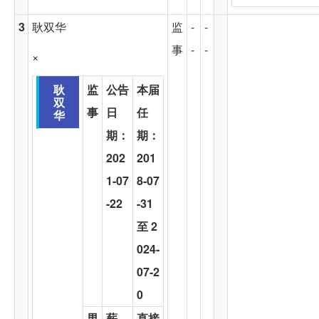
3
耿双华
监
-
-
事
-
-
×
耿
监
公告
本届
双
事
日
任
华
期：
期：
202
201
1-07
8-07
-22
-31
至 2
024-
07-2
0
男
薪
直接