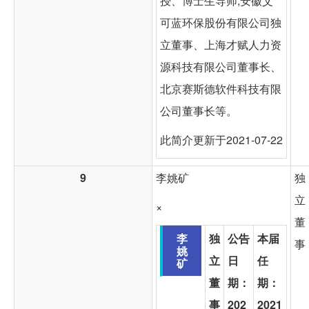
授、博士生导师,安徽艾
可蓝环保股份有限公司独
立董事、上海才赋人力资
源科技有限公司董事长、
北京赛斯德软件科技有限
公司董事长等。
此简介更新于2021-07-22
9
李姚矿
独
立
×
董
李
独
公告
本届
事
姚
立
日
任
矿
董
期：
期：
事
202
2021