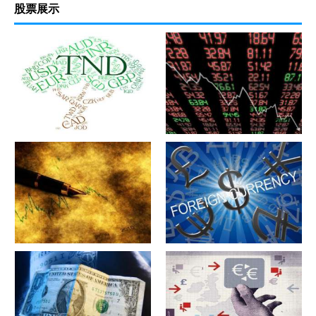
股票展示
军工股[中简科技](300777)的公
军工股[上海瀚讯](300762)的公
司详细资料
司详细资料
军工股[昊华科技](600378)的公
江苏省[广大特材](688186)的公
司详细资料
司详细资料