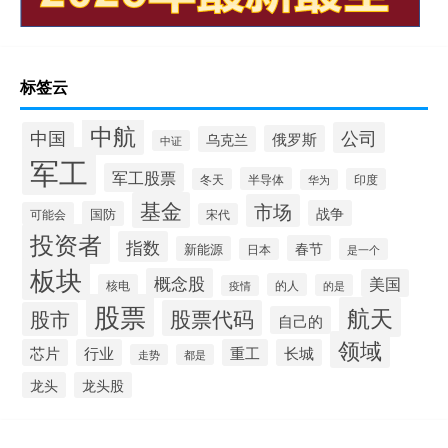
标签云
中航
中国
公司
俄罗斯
乌克兰
中证
军工
军工股票
半导体
冬天
印度
华为
基金
市场
战争
国防
可能会
宋代
投资者
指数
春节
新能源
日本
是一个
板块
概念股
美国
的人
核电
的是
疫情
股票
航天
股票代码
股市
自己的
领域
芯片
行业
重工
长城
走势
都是
龙头
龙头股