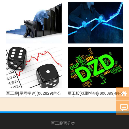
军工股[隆盛科技](300680)的公
军工股[钢研高纳](300034)的公
司详细资料
司详细资料
军工股[--](002335)的公司详细
军工股[华自科技](300490)的公
资料
司详细资料
军工股[星网宇达](002829)的公
军工股[抚顺特钢](600399)的公
司详细资料
司详细资料
军工股票分类