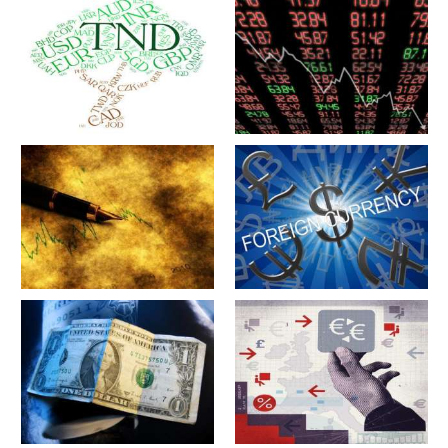
军工股[中简科技](300777)的公
军工股[上海瀚讯](300762)的公
司详细资料
司详细资料
军工股[昊华科技](600378)的公
江苏省[广大特材](688186)的公
司详细资料
司详细资料