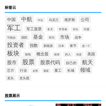
标签云
中航
中国
公司
俄罗斯
乌克兰
中证
军工
军工股票
半导体
冬天
印度
华为
基金
市场
战争
国防
可能会
宋代
投资者
指数
春节
新能源
日本
是一个
板块
概念股
美国
的人
核电
的是
疫情
股票
航天
股票代码
股市
自己的
领域
芯片
行业
重工
长城
走势
都是
龙头
龙头股
股票展示