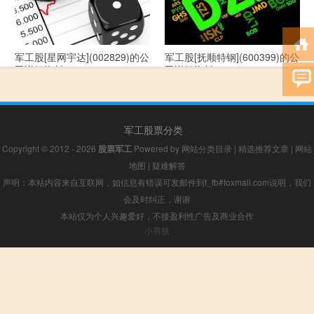
军工股[星网宇达](002829)的公
军工股[抚顺特钢](600399)的公
司详细资料
司详细资料
军工股票分类
Copyright © 2012 - 2026
股票军工
Powered by
网站分类目录
|
精选推荐文章
|
网站
地图
|
疑难解答
声明：本站内容来自互联网，如信息有错误可发邮件到f_fb#foxmail.com说明，我们
会及时纠正，谢谢
本站仅为个人兴趣爱好，不接盈利性广告及商业合作
小男孩