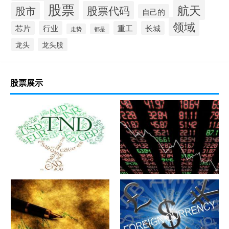
股票
航天
股票代码
股市
自己的
领域
芯片
行业
重工
长城
走势
都是
龙头
龙头股
股票展示
军工股[中简科技](300777)的公
军工股[上海瀚讯](300762)的公
司详细资料
司详细资料