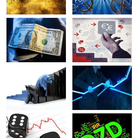
军工股[昊华科技](600378)的公
江苏省[广大特材](688186)的公
司详细资料
司详细资料
军工股[隆盛科技](300680)的公
军工股[钢研高纳](300034)的公
司详细资料
司详细资料
军工股[--](002335)的公司详细
军工股[华自科技](300490)的公
资料
司详细资料