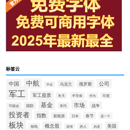
标签云
中航
中国
公司
俄罗斯
乌克兰
中证
军工
军工股票
半导体
冬天
印度
华为
基金
市场
战争
国防
可能会
宋代
投资者
指数
春节
新能源
日本
是一个
板块
概念股
美国
的人
核电
的是
疫情