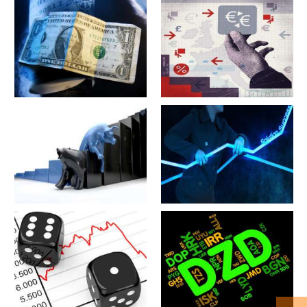
军工股[昊华科技](600378)的公
江苏省[广大特材](688186)的公
司详细资料
司详细资料
军工股[隆盛科技](300680)的公
军工股[钢研高纳](300034)的公
司详细资料
司详细资料
军工股[--](002335)的公司详细
军工股[华自科技](300490)的公
资料
司详细资料