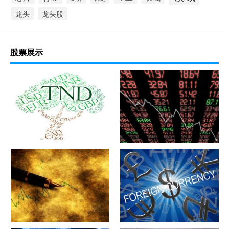
龙头
龙头股
股票展示
军工股[中简科技](300777)的公
军工股[上海瀚讯](300762)的公
司详细资料
司详细资料