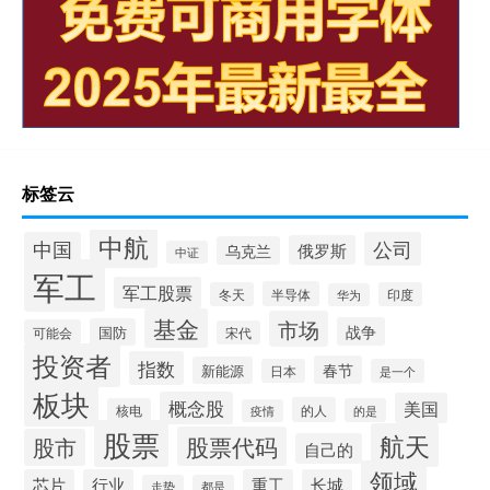
标签云
中航
中国
公司
俄罗斯
乌克兰
中证
军工
军工股票
半导体
冬天
印度
华为
基金
市场
战争
国防
可能会
宋代
投资者
指数
春节
新能源
日本
是一个
板块
概念股
美国
的人
核电
的是
疫情
股票
航天
股票代码
股市
自己的
领域
芯片
行业
重工
长城
走势
都是