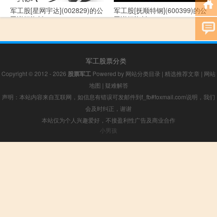
军工股[星网宇达](002829)的公
军工股[抚顺特钢](600399)的公
司详细资料
司详细资料
军工股票分类
Copyright © 2012 - 2026
股票军工
Powered by
网站分类目录
|
精选推荐文章
|
网站
地图
|
疑难解答
声明：本站内容来自互联网，如信息有错误可发邮件到f_fb#foxmail.com说明，我们
会及时纠正，谢谢
本站仅为个人兴趣爱好，不接盈利性广告及商业合作
小男孩