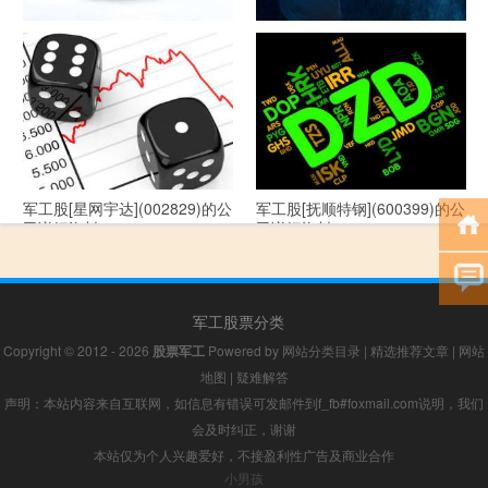
军工股[--](002335)的公司详细
军工股[华自科技](300490)的公
资料
司详细资料
军工股[星网宇达](002829)的公
军工股[抚顺特钢](600399)的公
司详细资料
司详细资料
军工股票分类
Copyright © 2012 - 2026
股票军工
Powered by
网站分类目录
|
精选推荐文章
|
网站
地图
|
疑难解答
声明：本站内容来自互联网，如信息有错误可发邮件到f_fb#foxmail.com说明，我们
会及时纠正，谢谢
本站仅为个人兴趣爱好，不接盈利性广告及商业合作
小男孩