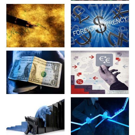
军工股[中简科技](300777)的公
军工股[上海瀚讯](300762)的公
司详细资料
司详细资料
军工股[昊华科技](600378)的公
江苏省[广大特材](688186)的公
司详细资料
司详细资料
军工股[隆盛科技](300680)的公
军工股[钢研高纳](300034)的公
司详细资料
司详细资料