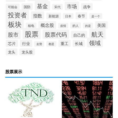
基金
市场
战争
国防
可能会
宋代
投资者
指数
春节
新能源
日本
是一个
板块
概念股
美国
的人
核电
的是
疫情
股票
航天
股票代码
股市
自己的
领域
芯片
行业
重工
长城
走势
都是
龙头
龙头股
股票展示