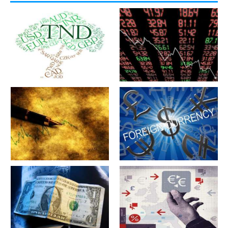
军工股[中简科技](300777)的公
军工股[上海瀚讯](300762)的公
司详细资料
司详细资料
军工股[昊华科技](600378)的公
江苏省[广大特材](688186)的公
司详细资料
司详细资料