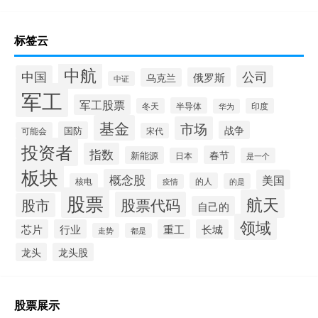
标签云
中航
中国
公司
俄罗斯
乌克兰
中证
军工
军工股票
半导体
冬天
印度
华为
基金
市场
战争
国防
可能会
宋代
投资者
指数
春节
新能源
日本
是一个
板块
概念股
美国
的人
核电
的是
疫情
股票
航天
股票代码
股市
自己的
领域
芯片
行业
重工
长城
走势
都是
龙头
龙头股
股票展示