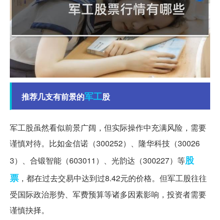
军工
推荐几支有前景的
股
军工股虽然看似前景广阔，但实际操作中充满风险，需要
谨慎对待。比如金信诺（300252）、隆华科技（30026
股
3）、合锻智能（603011）、光韵达（300227）等
票
，都在过去交易中达到过8.42元的价格。但军工股往往
受国际政治形势、军费预算等诸多因素影响，投资者需要
谨慎抉择。