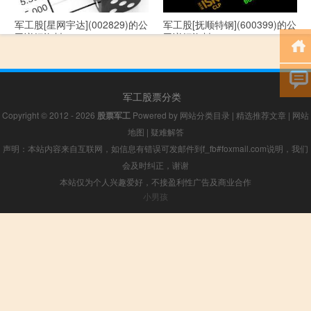
军工股[星网宇达](002829)的公
军工股[抚顺特钢](600399)的公
司详细资料
司详细资料
军工股票分类
Copyright © 2012 - 2026
股票军工
Powered by
网站分类目录
|
精选推荐文章
|
网站
地图
|
疑难解答
声明：本站内容来自互联网，如信息有错误可发邮件到f_fb#foxmail.com说明，我们
会及时纠正，谢谢
本站仅为个人兴趣爱好，不接盈利性广告及商业合作
小男孩