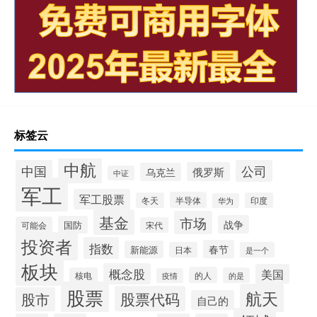
标签云
中航
中国
公司
俄罗斯
乌克兰
中证
军工
军工股票
半导体
冬天
印度
华为
基金
市场
战争
国防
可能会
宋代
投资者
指数
春节
新能源
日本
是一个
板块
概念股
美国
的人
核电
的是
疫情
股票
航天
股票代码
股市
自己的