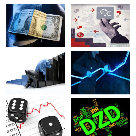
军工股[昊华科技](600378)的公
江苏省[广大特材](688186)的公
司详细资料
司详细资料
军工股[隆盛科技](300680)的公
军工股[钢研高纳](300034)的公
司详细资料
司详细资料
军工股[--](002335)的公司详细
军工股[华自科技](300490)的公
资料
司详细资料