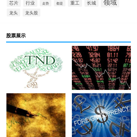
领域
芯片
行业
重工
长城
走势
都是
龙头
龙头股
股票展示
军工股[中简科技](300777)的公
军工股[上海瀚讯](300762)的公
司详细资料
司详细资料