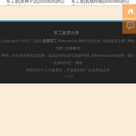
军工股[星网宇达](002829)的公
军工股[抚顺特钢](600399)的公
司详细资料
司详细资料
军工股票分类
Copyright © 2012 - 2026
股票军工
Powered by
网站分类目录
|
精选推荐文章
|
网站
地图
|
疑难解答
声明：本站内容来自互联网，如信息有错误可发邮件到f_fb#foxmail.com说明，我们
会及时纠正，谢谢
本站仅为个人兴趣爱好，不接盈利性广告及商业合作
小男孩