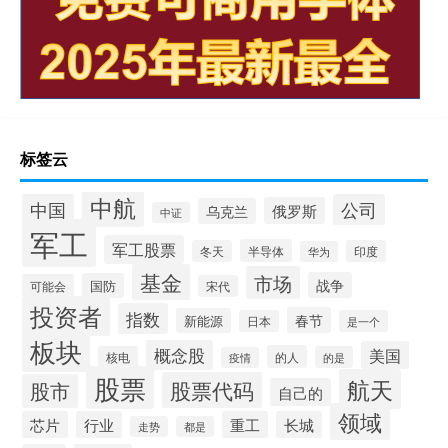
标签云
中航
中国
公司
俄罗斯
乌克兰
中证
军工
军工股票
半导体
冬天
印度
华为
基金
市场
战争
国防
可能会
宋代
投资者
指数
春节
新能源
日本
是一个
板块
概念股
美国
的人
核电
的是
疫情
股票
航天
股票代码
股市
自己的
领域
芯片
行业
重工
长城
走势
都是