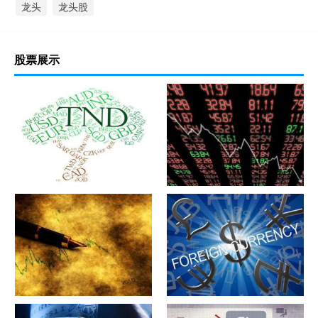
龙头
龙头股
股票展示
军工股[中简科技](300777)的公
军工股[上海瀚讯](300762)的公
司详细资料
司详细资料
军工股[昊华科技](600378)的公
江苏省[广大特材](688186)的公