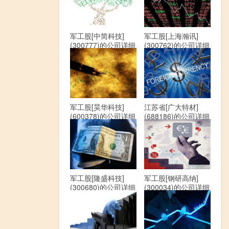
军工股[中简科技]
军工股[上海瀚讯]
(300777)的公司详细
(300762)的公司详细
资料
资料
军工股[昊华科技]
江苏省[广大特材]
(600378)的公司详细
(688186)的公司详细
资料
资料
军工股[隆盛科技]
军工股[钢研高纳]
(300680)的公司详细
(300034)的公司详细
资料
资料