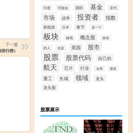
基金
国防
可能会
印度
宋代
投资者
市场
指数
战争
春节
新能源
日本
是一个
板块
概念股
核电
疫情
下一篇
股市
美国
的人
的是
网游排行榜）
股票
股票代码
自己的
航天
芯片
行业
走势
都是
领域
重工
长城
龙头
龙头股
股票展示