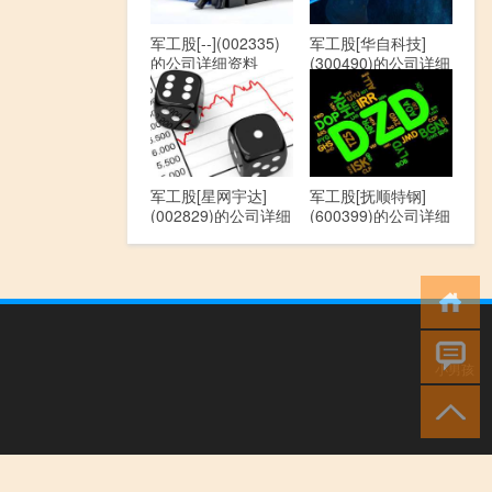
军工股[--](002335)
军工股[华自科技]
的公司详细资料
(300490)的公司详细
资料
军工股[星网宇达]
军工股[抚顺特钢]
(002829)的公司详细
(600399)的公司详细
资料
资料
小男孩