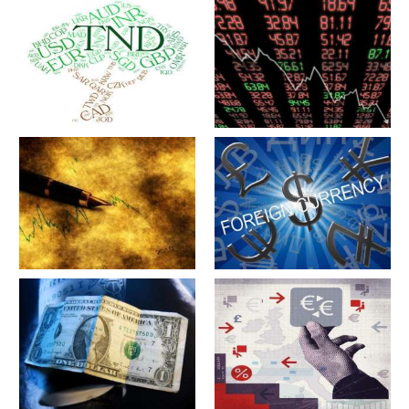
军工股[中简科技](300777)的公
军工股[上海瀚讯](300762)的公
司详细资料
司详细资料
军工股[昊华科技](600378)的公
江苏省[广大特材](688186)的公
司详细资料
司详细资料