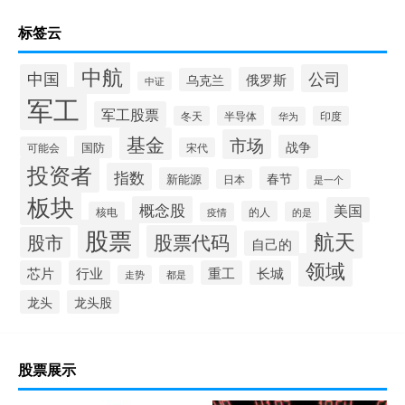
标签云
中航
中国
公司
俄罗斯
乌克兰
中证
军工
军工股票
半导体
冬天
印度
华为
基金
市场
战争
国防
可能会
宋代
投资者
指数
春节
新能源
日本
是一个
板块
概念股
美国
的人
核电
的是
疫情
股票
航天
股票代码
股市
自己的
领域
芯片
行业
重工
长城
走势
都是
龙头
龙头股
股票展示