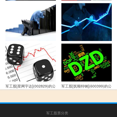
军工股[隆盛科技](300680)的公
军工股[钢研高纳](300034)的公
司详细资料
司详细资料
军工股[--](002335)的公司详细
军工股[华自科技](300490)的公
资料
司详细资料
军工股[星网宇达](002829)的公
军工股[抚顺特钢](600399)的公
司详细资料
司详细资料
军工股票分类