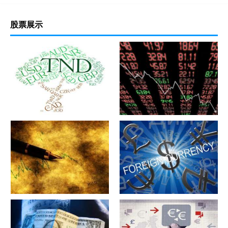
股票展示
军工股[中简科技](300777)的公
军工股[上海瀚讯](300762)的公
司详细资料
司详细资料
军工股[昊华科技](600378)的公
江苏省[广大特材](688186)的公
司详细资料
司详细资料