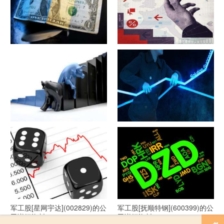
军工股[隆盛科技](300680)的公
军工股[钢研高纳](300034)的公
司详细资料
司详细资料
军工股[--](002335)的公司详细
军工股[华自科技](300490)的公
资料
司详细资料
军工股[星网宇达](002829)的公
军工股[抚顺特钢](600399)的公
司详细资料
司详细资料