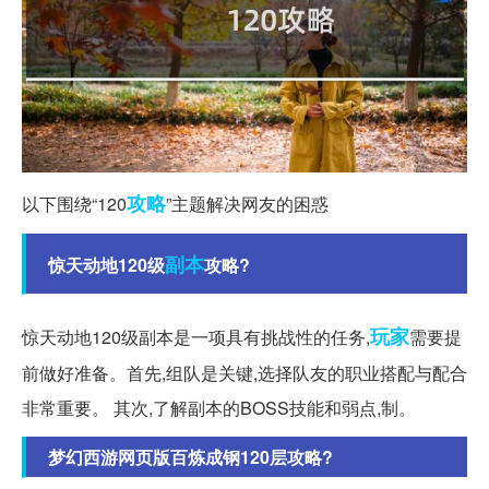
攻略
以下围绕“120
”主题解决网友的困惑
副本
惊天动地120级
攻略?
玩家
惊天动地120级副本是一项具有挑战性的任务,
需要提
前做好准备。首先,组队是关键,选择队友的职业搭配与配合
非常重要。 其次,了解副本的BOSS技能和弱点,制。
梦幻西游网页版百炼成钢120层攻略?