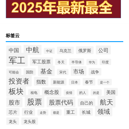
标签云
中航
中国
公司
俄罗斯
乌克兰
中证
军工
军工股票
半导体
冬天
印度
华为
基金
市场
战争
国防
可能会
宋代
投资者
指数
春节
新能源
日本
是一个
板块
概念股
美国
的人
核电
的是
疫情
股票
航天
股票代码
股市
自己的
领域
芯片
行业
重工
长城
走势
都是
龙头
龙头股