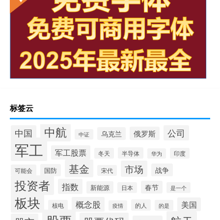
标签云
中航
中国
公司
俄罗斯
乌克兰
中证
军工
军工股票
半导体
冬天
印度
华为
基金
市场
战争
国防
可能会
宋代
投资者
指数
春节
新能源
日本
是一个
板块
概念股
美国
的人
核电
的是
疫情