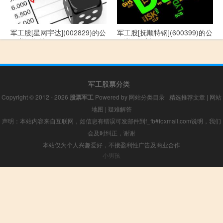
军工股[星网宇达](002829)的公
军工股[抚顺特钢](600399)的公
司详细资料
司详细资料
军工股票分类
Copyright © 2012 - 2026
股票军工
Powered by
网站分类目录
|
精选推荐文章
|
网站
地图
|
疑难解答
声明：本站内容来自互联网，如信息有错误可发邮件到f_fb#foxmail.com说明，我们
会及时纠正，谢谢
本站仅为个人兴趣爱好，不接盈利性广告及商业合作
小男孩