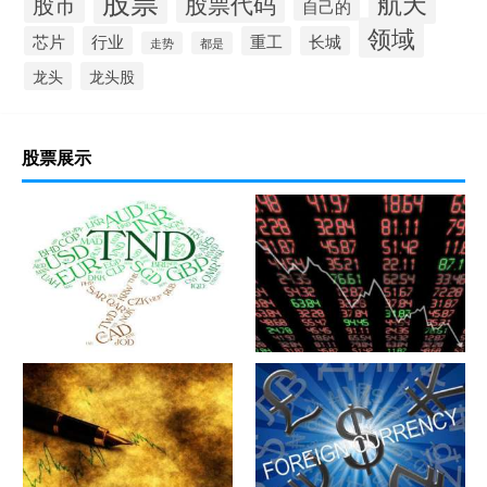
股票
航天
股票代码
股市
自己的
领域
芯片
行业
重工
长城
走势
都是
龙头
龙头股
股票展示
军工股[中简科技](300777)的公
军工股[上海瀚讯](300762)的公
司详细资料
司详细资料