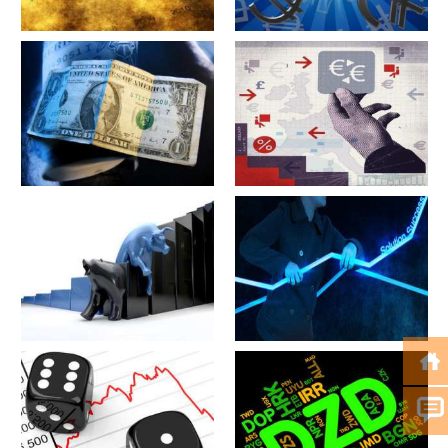
军工股[昊华科技](600378)的公
江苏省[广大特材](688186)的公
司详细资料
司详细资料
军工股[隆盛科技](300680)的公
军工股[钢研高纳](300034)的公
司详细资料
司详细资料
军工股[--](002335)的公司详细
军工股[华自科技](300490)的公
资料
司详细资料