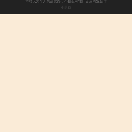
本站仅为个人兴趣爱好，不接盈利性广告及商业合作
小男孩