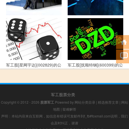
军工股[--](002335)的公司详细
军工股[华自科技](300490)的公
资料
司详细资料
军工股[星网宇达](002829)的公
军工股[抚顺特钢](600399)的公
司详细资料
司详细资料
军工股票分类
Copyright © 2012 - 2026
股票军工
Powered by
网站分类目录
|
精选推荐文章
|
网站
地图
|
疑难解答
声明：本站内容来自互联网，如信息有错误可发邮件到f_fb#foxmail.com说明，我们
会及时纠正，谢谢