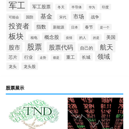
军工
军工股票
半导体
冬天
印度
华为
基金
市场
战争
国防
可能会
宋代
投资者
指数
春节
新能源
日本
是一个
板块
概念股
美国
的人
核电
的是
疫情
股票
航天
股票代码
股市
自己的
领域
芯片
行业
重工
长城
走势
都是
龙头
龙头股
股票展示