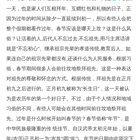
一天，也是家人们互相拜年、互赠红包和礼物的日子。正
因为过年的时间从除夕一直延续到初一，所以有些人会把
整个假期都看作过年。春节应该是哪天上坟？这是什么风
俗？让活着的人,后代人不忘过去,不忘祖先,用习主席话讲
就是“不忘初心”。继承祖宗先辈的孝道传统,教育后人。如
果连自己的祖宗先辈都没有,还谈什么为人民服务...根据习
俗，春节期间很多人会前往坟地祭拜祖先。这是一种表达
对祖先的尊敬和怀念的方式。根据传统，拜祖先是在正月
初九之后进行的。正月初九被称为“长生日”，这一天被认
为是农历年的第一个好日子。不过，由于个人情况和地域
习俗的不同，有些人可能会在其他时间前往坟地祭拜祖
先。过年是什么时候开始叫春节的？春节俗称“年节”，是
中华民族最隆重的传 统佳节。自汉武帝太初元年始，以夏
年(农历)正月初一为“岁首”(即“年”)，年节的日期由此固定下