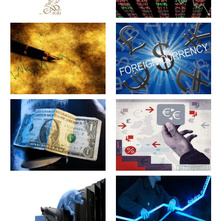
军工股[中简科技](300777)的公
军工股[上海瀚讯](300762)的公
司详细资料
司详细资料
军工股[昊华科技](600378)的公
江苏省[广大特材](688186)的公
司详细资料
司详细资料
军工股[隆盛科技](300680)的公
军工股[钢研高纳](300034)的公
司详细资料
司详细资料