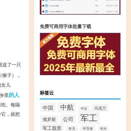
免费可商用字体批量下载
就送了一只
（猴子），
的女儿
标签云
的人
乡里
果吃。每隔
中航
中国
乌克兰
中证
怜它，就把
军工
公司
俄罗斯
军工股票
半导体
冬天
华为