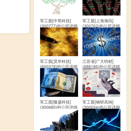
军工股[中简科技]
军工股[上海瀚讯]
(300777)的公司详细
(300762)的公司详细
资料
资料
军工股[昊华科技]
江苏省[广大特材]
(600378)的公司详细
(688186)的公司详细
资料
资料
军工股[隆盛科技]
军工股[钢研高纳]
(300680)的公司详细
(300034)的公司详细
资料
资料