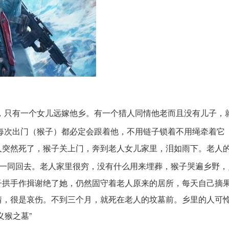
，只有一个女儿远嫁他乡。有一个猎人同情他老而且没有儿子，
每次出门（猴子）都必定会跟着他，不用链子锁着不用绳牵着它
人突然死了，猴子关上门，奔到老人女儿家里，泪如雨下。老人
子一同回去。老人家里很穷，没有什么用来埋葬，猴子哭遍乡野，
子拱手作揖谢绝了她，仍然固守着老人原来的居所，每天自己摘
情，很是哀伤。不到三个月，就死在老人的坟墓前。乡里的人可
义猴之墓”