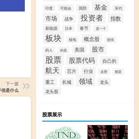
基金
国防
可能会
印度
宋代
投资者
市场
指数
战争
春节
新能源
日本
是一个
板块
概念股
核电
疫情
股市
美国
的人
的是
股票
股票代码
自己的
航天
芯片
行业
走势
都是
领域
重工
长城
龙头
下一篇
手信是什么
龙头股
股票展示