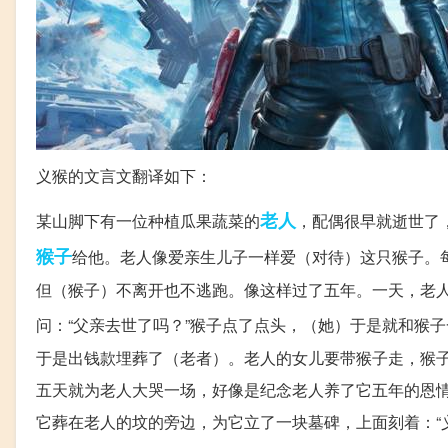
义猴的文言文翻译如下：
老人
某山脚下有一位种植瓜果蔬菜的
，配偶很早就逝世了
猴子
给他。老人像爱亲生儿子一样爱（对待）这只猴子。
但（猴子）不离开也不逃跑。像这样过了五年。一天，老
问：“父亲去世了吗？”猴子点了点头，（她）于是就和猴
于是出钱款埋葬了（老者）。老人的女儿要带猴子走，猴
五天就为老人大哭一场，好像是纪念老人养了它五年的恩
它葬在老人的坟的旁边，为它立了一块墓碑，上面刻着：“