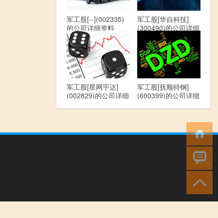
军工股[--](002335)
军工股[华自科技]
的公司详细资料
(300490)的公司详细
资料
军工股[星网宇达]
军工股[抚顺特钢]
(002829)的公司详细
(600399)的公司详细
资料
资料
小男孩