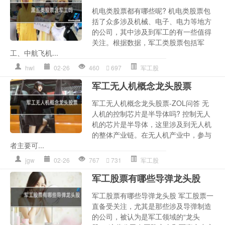
机电类股票都有哪些呢? 机电类股票包
括了众多涉及机械、电子、电力等地方
的公司，其中涉及到军工的有一些值得
关注。根据数据，军工类股票包括军
工、中航飞机...
hwl
02-26
460
697
军工股
军工无人机概念龙头股票
军工无人机概念龙头股票-ZOL问答 无
人机的控制芯片是半导体吗? 控制无人
机的芯片是半导体，这里涉及到无人机
的整体产业链。在无人机产业中，参与
者主要可...
jgw
02-26
767
731
军工股
军工股票有哪些导弹龙头股
军工股票有哪些导弹龙头股 军工股票一
直备受关注，尤其是那些涉及导弹制造
的公司，被认为是军工领域的“龙头