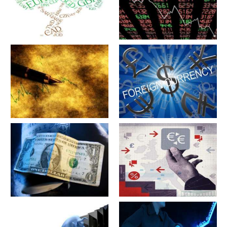
军工股[中简科技](300777)的公
军工股[上海瀚讯](300762)的公
司详细资料
司详细资料
军工股[昊华科技](600378)的公
江苏省[广大特材](688186)的公
司详细资料
司详细资料
军工股[隆盛科技](300680)的公
军工股[钢研高纳](300034)的公
司详细资料
司详细资料