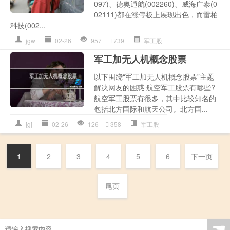
097)、德奥通航(002260)、威海广泰(0
02111)都在涨停板上展现出色，而雷柏
科技(002...
jgw
02-26
957
739
军工股
军工加无人机概念股票
以下围绕“军工加无人机概念股票”主题
解决网友的困惑 航空军工股票有哪些?
航空军工股票有很多，其中比较知名的
包括北方国际和航天公司。北方国...
jgj
02-26
126
358
军工股
1
2
3
4
5
6
下一页
尾页
☚