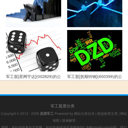
军工股[--](002335)的公司详细
军工股[华自科技](300490)的公
资料
司详细资料
军工股[星网宇达](002829)的公
军工股[抚顺特钢](600399)的公
司详细资料
司详细资料
军工股票分类
Copyright © 2012 - 2026
股票军工
Powered by
网站分类目录
|
精选推荐文章
|
网站
地图
|
疑难解答
声明：本站内容来自互联网，如信息有错误可发邮件到f_fb#foxmail.com说明，我们