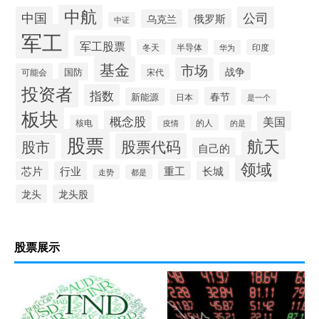
中航
中国
公司
俄罗斯
乌克兰
中证
军工
军工股票
半导体
冬天
印度
华为
基金
市场
战争
国防
可能会
宋代
投资者
指数
春节
新能源
日本
是一个
板块
概念股
美国
的人
核电
的是
疫情
股票
航天
股票代码
股市
自己的
领域
芯片
行业
重工
长城
走势
都是
龙头
龙头股
股票展示