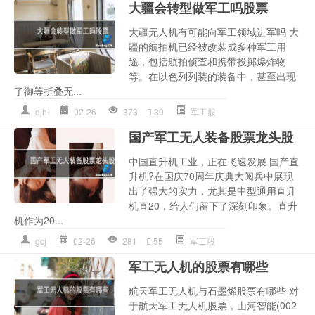
大疆会转型做军工吗股票
大疆无人机有可能向军工领域进军吗 大
疆的航拍机已经被改装成多种军工用
途，包括航拍侦查和携带投掷爆炸物
等。在以色列列装的装备中，甚至出现
了御等折叠无...
djh
02-26
373
39
军工股
国产军工无人装备股票龙头股
中国直升机工业，正在飞速发展 国产直
升机?在国庆70周年庆典大阅兵中展现
出了强大的实力，尤其是中型通用直升
机直20，给人们留下了深刻印象。直升
机作为20...
gcj
02-26
281
55
军工股
军工无人机的股票有哪些
航天军工无人机与石墨烯股票有哪些 对
于航天军工无人机股票，山河智能(002