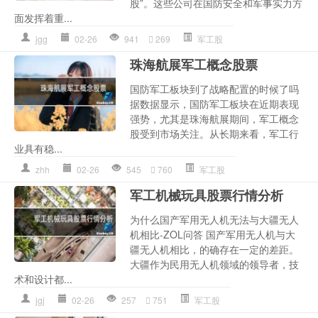
股”。这些公司在国防安全和军事实力方
面发挥着重...
jgg
02-26
941
269
军工股
珠海航展军工概念股票
国防军工板块到了战略配置的时候了吗
据数据显示，国防军工板块在近期表现
强势，尤其是珠海航展期间，军工概念
股受到市场关注。从长期来看，军工行
业具有稳...
zhh
02-26
545
760
军工股
军工机械玩具股票行情分析
为什么国产军用无人机无法与大疆无人
机相比-ZOL问答 国产军用无人机与大
疆无人机相比，的确存在一定的差距。
大疆作为民用无人机领域的领导者，技
术和设计都...
jgj
02-26
257
751
军工股