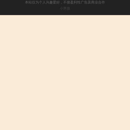
本站仅为个人兴趣爱好，不接盈利性广告及商业合作
小男孩