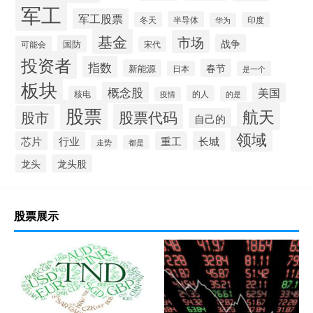
军工
军工股票
半导体
冬天
印度
华为
基金
市场
战争
国防
可能会
宋代
投资者
指数
春节
新能源
日本
是一个
板块
概念股
美国
的人
核电
的是
疫情
股票
航天
股票代码
股市
自己的
领域
芯片
行业
重工
长城
走势
都是
龙头
龙头股
股票展示