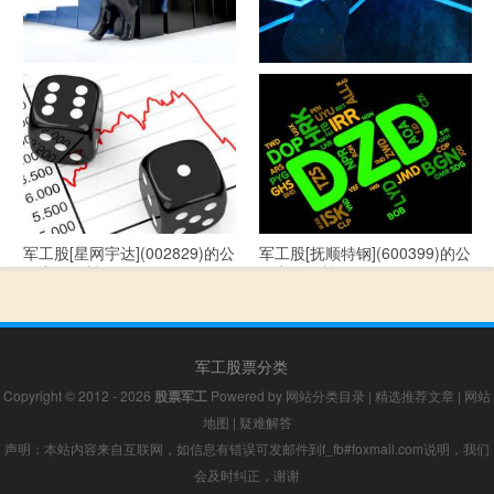
军工股[--](002335)的公司详细
军工股[华自科技](300490)的公
资料
司详细资料
军工股[星网宇达](002829)的公
军工股[抚顺特钢](600399)的公
司详细资料
司详细资料
军工股票分类
Copyright © 2012 - 2026
股票军工
Powered by
网站分类目录
|
精选推荐文章
|
网站
地图
|
疑难解答
声明：本站内容来自互联网，如信息有错误可发邮件到f_fb#foxmail.com说明，我们
会及时纠正，谢谢