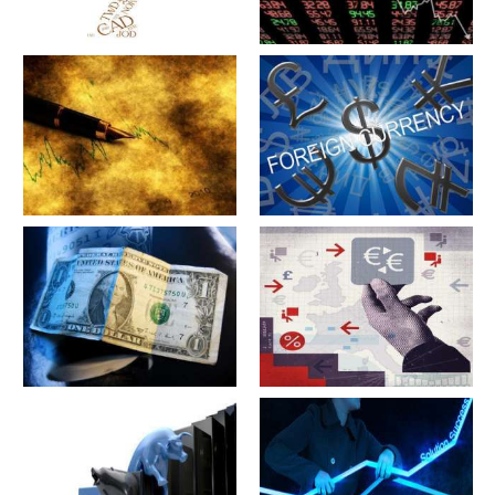
军工股[中简科技](300777)的公
军工股[上海瀚讯](300762)的公
司详细资料
司详细资料
军工股[昊华科技](600378)的公
江苏省[广大特材](688186)的公
司详细资料
司详细资料
军工股[隆盛科技](300680)的公
军工股[钢研高纳](300034)的公
司详细资料
司详细资料