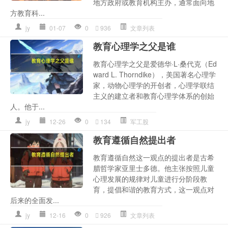
地方政府或教育机构主办，通常面向地
方教育科...
jy
01-07
0
936
文章列表
教育心理学之父是谁
教育心理学之父是爱德华·L·桑代克（Ed
ward L. Thorndike），美国著名心理学
家，动物心理学的开创者，心理学联结
主义的建立者和教育心理学体系的创始
人。他于...
jy
12-26
0
134
军工股
教育遵循自然提出者
教育遵循自然这一观点的提出者是古希
腊哲学家亚里士多德。他主张按照儿童
心理发展的规律对儿童进行分阶段教
育，提倡和谐的教育方式，这一观点对
后来的全面发...
jy
12-16
0
926
文章列表