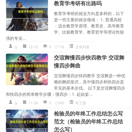
教育学考研有出路吗
教育学考研的就业方向是多样的，以下
是一些主要的就业领域： 1. 普通高校
：适合教育学原理、教育史、高等教育
学、比较教育学、教育哲学等理论性较
强的专业...
jy
12-15
0
716
文章列表
交谊舞慢四步快四教学 交谊舞
慢四步舞曲
交谊舞慢四步快四教学 交谊舞是一种优
雅的舞蹈形式，其中慢四步和快四步是
常见的基本步伐。 以下是交谊舞慢四步
和快四步的简单教学步骤：慢四步：1. 起始姿...
jy
11-26
0
540
军工股
检验员的年终工作总结怎么写
范文（检验员的年终工作总结
怎么写）