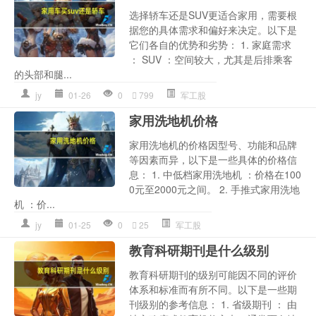
选择轿车还是SUV更适合家用，需要根
据您的具体需求和偏好来决定。以下是
它们各自的优势和劣势： 1. 家庭需求
： SUV ：空间较大，尤其是后排乘客
的头部和腿...
jy
01-26
0
799
军工股
家用洗地机价格
家用洗地机的价格因型号、功能和品牌
等因素而异，以下是一些具体的价格信
息： 1. 中低档家用洗地机 ：价格在100
0元至2000元之间。 2. 手推式家用洗地
机 ：价...
jy
01-25
0
25
军工股
教育科研期刊是什么级别
教育科研期刊的级别可能因不同的评价
体系和标准而有所不同。以下是一些期
刊级别的参考信息： 1. 省级期刊 ： 由