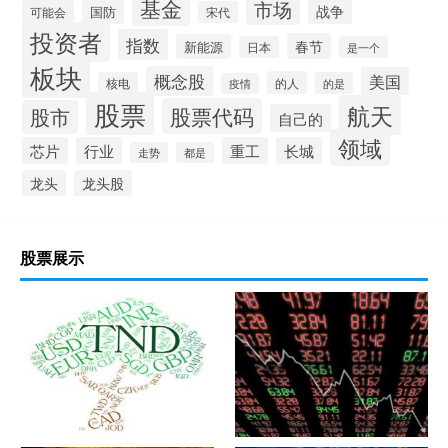
基金
市场
战争
国防
可能会
宋代
投资者
指数
春节
新能源
日本
是一个
板块
概念股
美国
的人
核电
的是
疫情
股票
航天
股票代码
股市
自己的
领域
芯片
行业
重工
长城
走势
都是
龙头
龙头股
股票展示