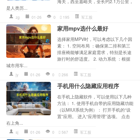
海关，西至嘉峪关，全长约2.1万公里，
是人类历...
zg
01-26
0
195
军工股
家用mpv选什么最好
选择家用MPV时，可以考虑以下几个因
素： 1. 空间布局 ：确保第二排和第三
排座椅能够满足家庭需求，特别是长途
旅行时的舒适度。 2. 动力系统 ：根据
城市用车...
jy
01-26
0
266
军工股
手机用什么隐藏应用程序
在手机上隐藏软件，可以使用以下几种
方法： 1. 使用手机自带的应用隐藏功能
（以MIUI系统为例）： 打开手机的“设
置”应用。 进入“应用管理”选项。 点击
右上角...
sj
01-26
0
567
军工股