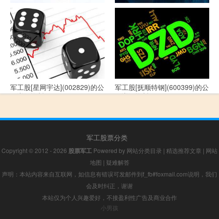
军工股[--](002335)的公司详细
军工股[华自科技](300490)的公
资料
司详细资料
军工股[星网宇达](002829)的公
军工股[抚顺特钢](600399)的公
司详细资料
司详细资料
军工股票分类
Copyright © 2012 - 2026
股票军工
Powered by
网站分类目录
|
精选推荐文章
|
网站
地图
|
疑难解答
声明：本站内容来自互联网，如信息有错误可发邮件到f_fb#foxmail.com说明，我们
会及时纠正，谢谢
本站仅为个人兴趣爱好，不接盈利性广告及商业合作
小男孩