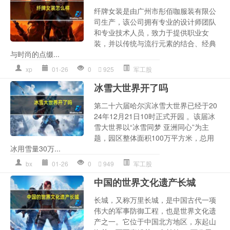
纤牌女装是由广州市彤佰咖服装有限公
司生产，该公司拥有专业的设计师团队
和专业技术人员，致力于提供职业女
装，并以传统与流行元素的结合、经典
与时尚的点缀...
xp
01-26
0
925
军工股
冰雪大世界开了吗
第二十六届哈尔滨冰雪大世界已经于20
24年12月21日10时正式开园 。该届冰
雪大世界以“冰雪同梦 亚洲同心”为主
题，园区整体面积100万平方米，总用
冰用雪量30万...
bx
01-26
0
949
军工股
中国的世界文化遗产长城
长城，又称万里长城，是中国古代一项
伟大的军事防御工程，也是世界文化遗
产之一。它位于中国北方地区，东起山