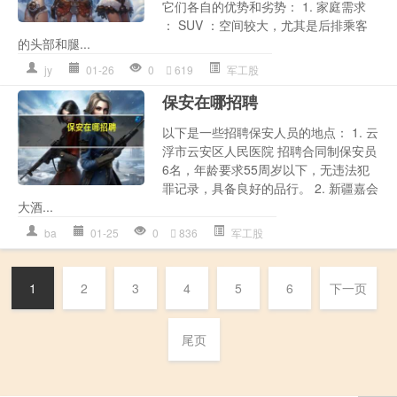
它们各自的优势和劣势： 1. 家庭需求
： SUV ：空间较大，尤其是后排乘客
的头部和腿...
jy
01-26
0
619
军工股
保安在哪招聘
以下是一些招聘保安人员的地点： 1. 云
浮市云安区人民医院 招聘合同制保安员
6名，年龄要求55周岁以下，无违法犯
罪记录，具备良好的品行。 2. 新疆嘉会
大酒...
ba
01-25
0
836
军工股
1
2
3
4
5
6
下一页
尾页