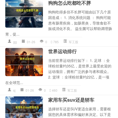
狗狗怎么吃都吃不胖
狗狗吃得多但不长胖可能由以下几个原
因造成： 1. 消化系统问题 ： 狗狗可能
患有肠胃疾病，如肠胃炎，导致食欲不
振或消化不良。 益生菌可以帮助调理肠
胃，促...
gg
01-26
0
785
军工股
世界运动排行
当前世界运动排行如下： 1. 足球 ：全
球粉丝量约35亿，是世界上最受欢迎的
运动项目，拥有广泛的参与者和观众。
2. 篮球 ：全球粉丝量约22亿，是一项
在全球范...
sj
01-26
0
460
军工股
家用车买suv还是轿车
选择轿车还是SUV更适合家用，需要根
据您的具体需求和偏好来决定。以下是